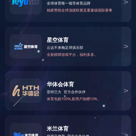
公司业绩
关于我们
About us
公司简介
组织机构
序号
公司资质
1
内蒙
2
内蒙
公司荣誉
3
包头