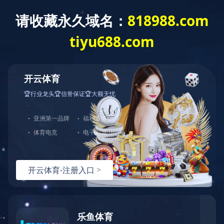
乐鱼官网
leyu.乐鱼(集团)数
关于我们
新闻动态
码股份有限公司官
网