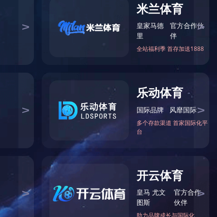
当前位置：
乐鱼官网
>>节能环保>>环保服务
年工业固体废物资源综合利用评价工作
量：
5555
次
2024年工业固体废物资源综合利用进行评价，我
完成2023-2024年工业固体废物资源综合利
司2023-2024年产生的粉煤灰，评价目的是