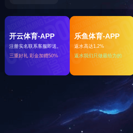
落实
公司业绩
第一
节能服务
环保服务
法》
碳服务
商品
预拌
联系我们
55.
Contact us
电话：0471-5223613（张宝桐）
投诉电话：0471-5223607（总师办）、0471-
需求
5223600（经营管理部）
邮箱：imzs@leviatan-magazine.com
网址：//leviatan-magazine.com/
地址：内蒙古自治区呼和浩特市赛罕区鄂尔