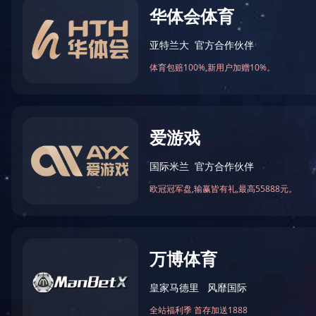
节能环保
Energy Saving And Environmental Protection
公司简介
资质荣誉
司严
行业地位
用评
专业团队