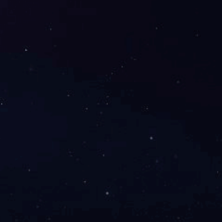
自转载引用。
节能环保
/
专家登记
/
人才招聘
3600（经营管理部）