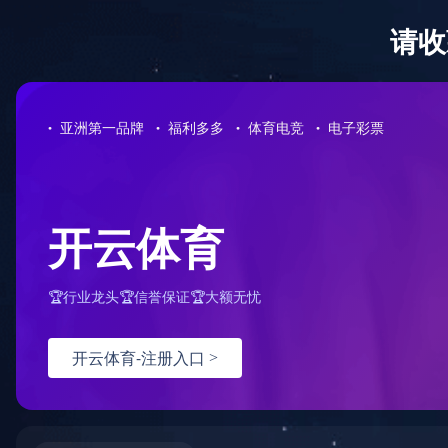
乐鱼官网
leyu.乐鱼(集团)数
关于我们
新闻动态
码股份有限公司官
网