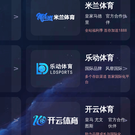
当前位置：
乐鱼官网
>>节能环保>>环保服务
体废物资源综合利用评价工作
量：
5383
次
限责任公司对其粉煤灰利用的数家企业评价其2018-
公司为其中之一。
同，高效完成工业固体废物资源综合利用评价工作。
产预拌混凝土，固废利用量达3.5万吨，符合《国家
及内蒙古自治区相关管理要求，完成工业固体废物资