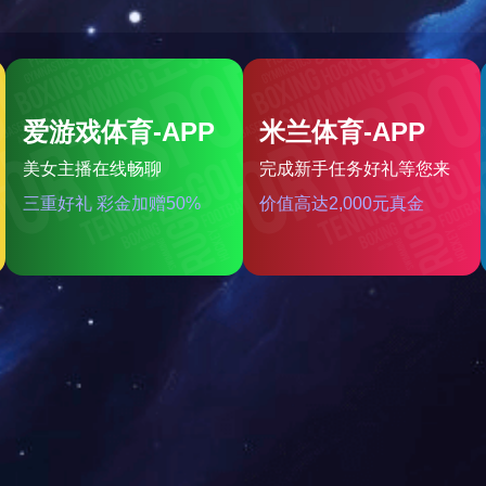
合利用合规评价与备案。
leyu.乐鱼(集团)数码股份有限公司官网 系内蒙古自治区工业和
物资源综合利用评价机构”，具备开展本项评价工作的合规资质
二、评价工作关键成果
规范完成多批次报告编制：公司严格遵循《工业固体废物资源综
整资料后 15 日内完成各批次报告编制。
合规完成备案流程：所有评价报告均已报送至相关主管部门，评
活动符合《产业结构调整指导目录》鼓励类相关规定。
严格把控评价质量：组建4人专业评价小组，通过资料审查、实
业健康安全管理体系进行全面评价，确保评价结论客观准确。
三、成果交付与后续保障
已按合同要求向委托方交付评价报告，严格遵守保密约定，对委
方应对相关部门核查，若出现报告调整、异议处理等需求，将及