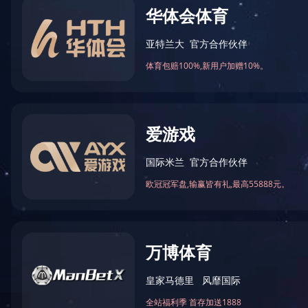
节能环保
Energy Saving And Environmental Protection
公司简介
资质荣誉
20
行业地位
专业团队
工业