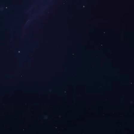
本文系原创稿件，仅代表作者立场，任何单位以及个人未经许可，不得擅
司官网
/
关于我们
/
新闻动态
/
招标采购
/
工程咨询
/
项目管理
/
l rights
电话：0471-5223613（张宝桐）
投诉电话：0471-5223607（总师办）、0471-522