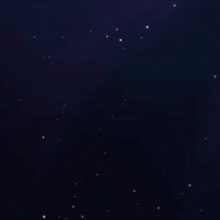
多斯东街12号银联大厦10层
leyu.乐鱼(集团)数码股份有限公
Copyright © 2002-2026 leyu.乐鱼(集团)数码股份有限公司官网 Al
reserved.