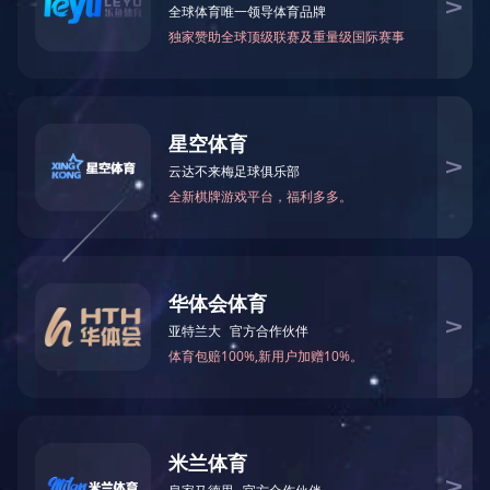
节能服务
节能环保
Energy Saving And Environmental Protection
《乌海市兰亚化
公司简介
资质荣誉
《乌海市兰
行业地位
目》节能报告
收集资料
专业团队
会，并最终于
该报告在