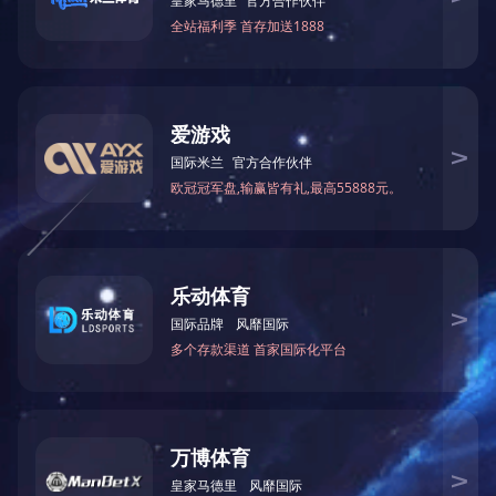
公司业绩
各生产部门的
节能服务
环保服务
碳服务
本文系原创稿
联系我们
Contact us
电话：0471-5223613（张宝桐）
投诉电话：0471-5223607（总师办）、0471-
5223600（经营管理部）
邮箱：imzs@leviatan-magazine.com
网址：//leviatan-magazine.com/
地址：内蒙古自治区呼和浩特市赛罕区鄂尔