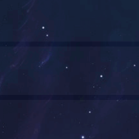
公司资质
工程咨询单位乙级专业
发布时间：2025/07/21 浏览