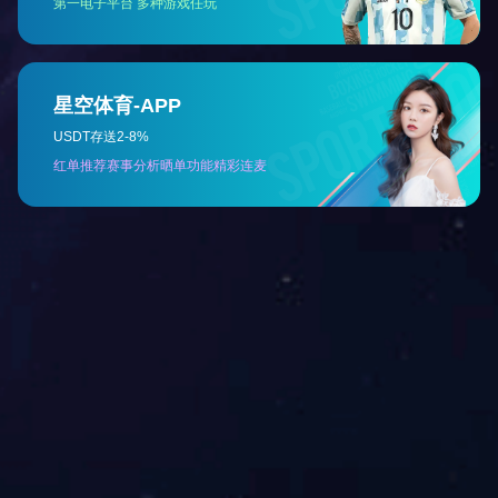
撰稿：侯欣
责任编辑：张文
本文系