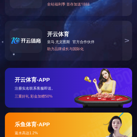
leyu.乐鱼(集团)数码股份有限公司官网
/
关
Copyright © 2002-2026 leyu.乐鱼(集团)数码股份有限公司官网 All rights
reserved.