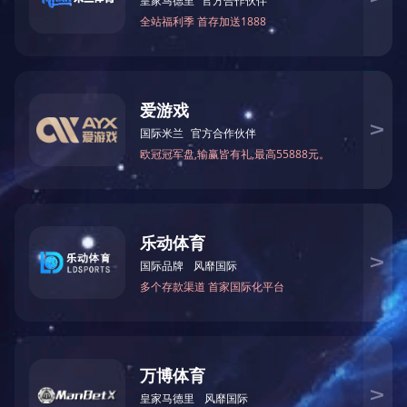
可行性研究
PPP咨询
本文系原创稿
设备监理
联系我们
Contact us
电话：0471-5223613（张宝桐）
投诉电话：0471-5223607（总师办）、0471-
5223600（经营管理部）
邮箱：imzs@leviatan-magazine.com
网址：//leviatan-magazine.com/
地址：内蒙古自治区呼和浩特市赛罕区鄂尔
多斯东街12号银联大厦10层