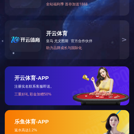
leyu.乐鱼(集团)数码股份有限公司官网
/
关
Copyright © 2002-2026 leyu.乐鱼(集团)数码股份有限公司官网 All rights
reserved.