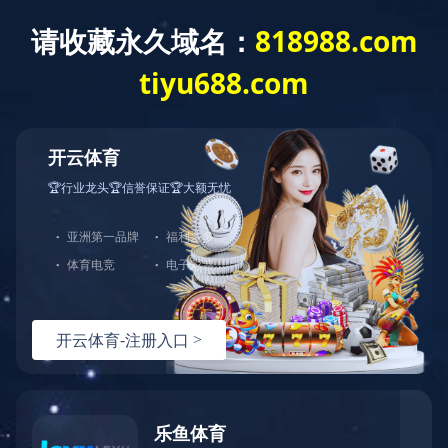
乐鱼官网
leyu.乐鱼(集团)数
关于我们
新闻动态
码股份有限公司官
网