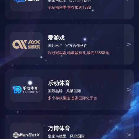
可行性研究
PPP咨询
设备监理
本文系原创稿
联系我们
Contact us
电话：0471-5223613（张宝桐）
投诉电话：0471-5223607（总师办）、0471-
5223600（经营管理部）
邮箱：imzs@leviatan-magazine.com
网址：//leviatan-magazine.com/
地址：内蒙古自治区呼和浩特市赛罕区鄂尔
多斯东街12号银联大厦10层