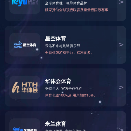
中标公示
招标采购
Bidding
中国
招标公告
中标公示
根据招标投
邮件处理中心食
国际贸易代理
一、成交人名称
成交人名称
成交价格：35
联系我们
服务期：自