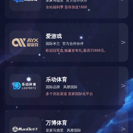
Contact us
服务地点：
二、招标人的名
电话：0471-5223613（张宝桐）
招 标 人
投诉电话：0471-5223607（总师办）、0471-
地 址：内
5223600（经营管理部）
联 系 人：
电 话：1664
邮箱：imzs@leviatan-magazine.com
三、招标代理机
网址：//leviatan-magazine.com/
招标代理机
地址：内蒙古自治区呼和浩特市赛罕区鄂尔
地 址：内
联 系 人
多斯东街12号银联大厦10层
电 话：0471
电子邮件：nm