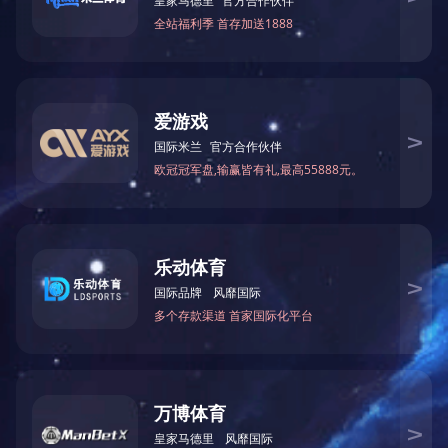
Contact us
04）的采购公
1.供应商
电话：0471-5223613（张宝桐）
任且有能力为本
投诉电话：0471-5223607（总师办）、0471-
本项目提供服务
5223600（经营管理部）
其他内容不
邮箱：imzs@leviatan-magazine.com
网址：//leviatan-magazine.com/
地址：内蒙古自治区呼和浩特市赛罕区鄂尔
多斯东街12号银联大厦10层