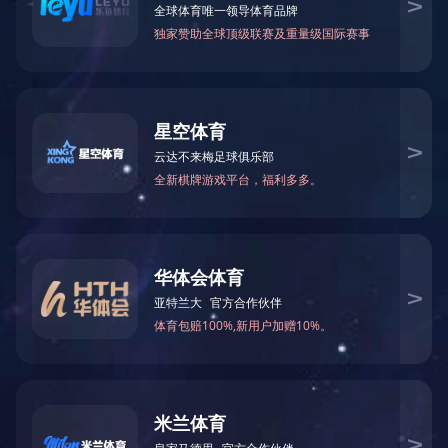
招标公告
招标采购
Bidding
中国邮政集
招标公告
中标公示
内蒙古中实
国际贸易代理
集团有限公司官方网
（//www.chi
（//www.cebp
联系我们
政集团有限公司