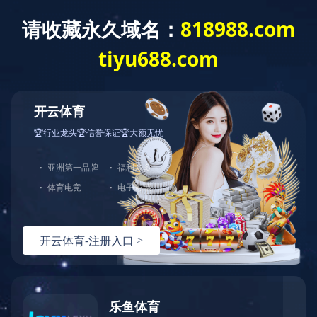
乐鱼官网
leyu.乐鱼(集团)数
关于我们
新闻动态
码股份有限公司官
网