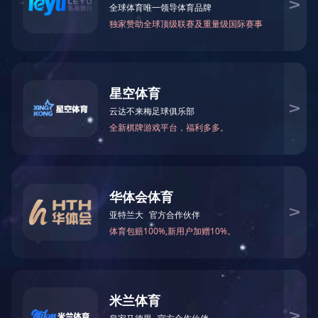
招标公告
招标采购
Bidding
中国邮政集
招标公告
中标公示
内蒙古中实
集团有限公司官方网
国际贸易代理
（//www.chi
（//www.cebp
政集团有限公司
联系我们
04）的采购公