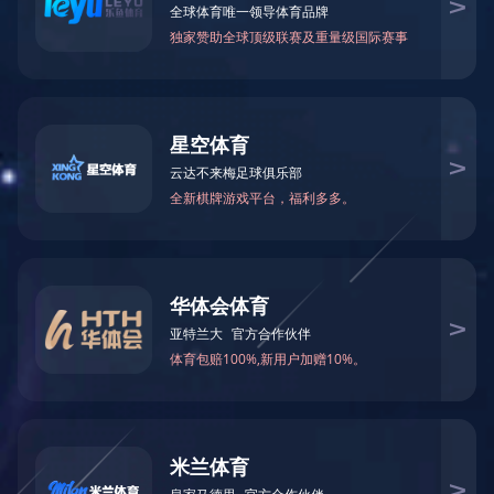
文化活动
新闻动态
News
集团新闻
招标乐鱼官网
节能乐鱼官网
项目乐鱼官网