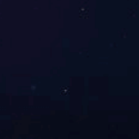
通过参
神贯穿到工作
区各项建设事
本文系原创