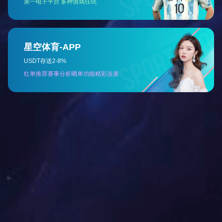
主题展以
务 担当奋进”
总书记200
模范自治区的
决策部署的战