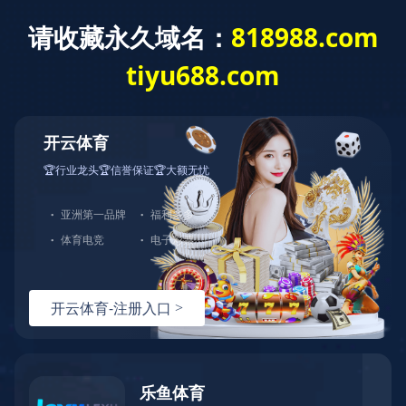
乐鱼官网
leyu.乐鱼(集团)数
关于我们
新闻动态
码股份有限公司官
网