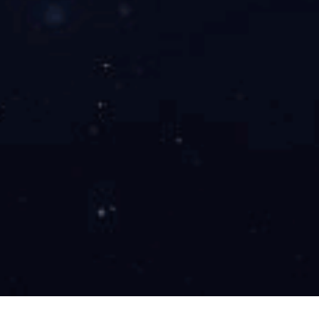
leyu.乐鱼(集团)数码股份有限公司官网
/
关
Copyright © 2002-2026 leyu.乐鱼(集团)数码股份有限公司官网 All rights
reserved.
本网站内容归leyu.乐鱼(
米兰官方网站-米兰milan(中国)
九游官方网站-九游jiuyou(中国)
乐鱼网页
版网站官网-乐鱼(中国)
ANBO.COM-安博（中国）官方
乐鱼平台_乐鱼
（中国）一站式服务平台
星空官方版网站登录入口-星空(中国)
开云体育-
开云(中国)一站式服务官方网站
华体会官方网页版_华体会(中国)
开云·体
育 (kaiyun)官方网站_kaiyun sport
星空·体育-星空（中国）一站式服务官
方网站