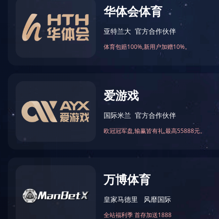
新闻动态
News
集团新闻
招标乐鱼官网
下：
节能乐鱼官网
项目乐鱼官网