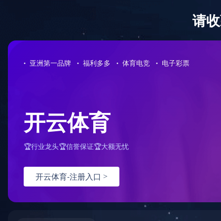
乐鱼官网
leyu.乐鱼(集团)数
关于我们
新闻动态
码股份有限公司官
网