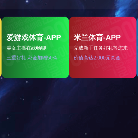
1、各单位负责人将放假事宜传达到每位员工，员工提
综合部做好考勤记录。
2、各单位放假前要做好办公场所的消毒、卫生工作。
3、各单位负责人放假前做好各项安全提醒、防范工作
机密文件，关闭电源、门窗。
4、各单位领导和相关人员在节日期间保持手机开机状
5、各单位未按上述注意事项执行，出现安全问题的，
特此通知