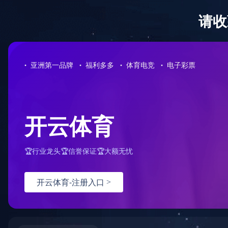
乐鱼官网
leyu.乐鱼(集团)数
关于我们
新闻动态
码股份有限公司官
网