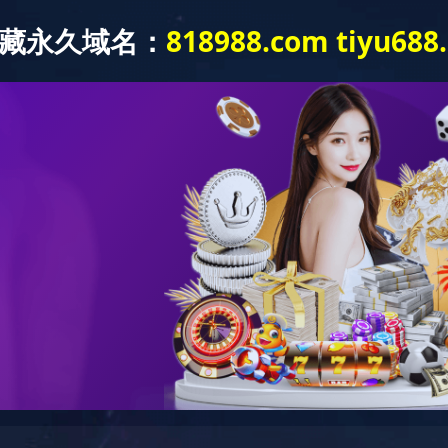
招标采购
工程咨询
项目管理