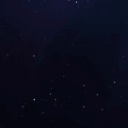
leyu.乐鱼(集团)数码股份有限公
Copyright © 2002-2026 leyu.乐鱼(集团)数码股份有限公司官网 Al
reserved.
本网站内容归le