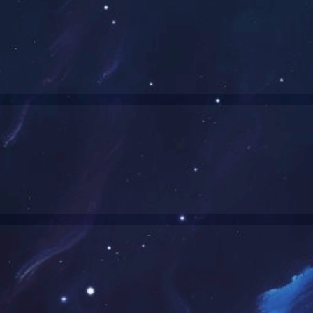
公司业绩
招标采购业绩（2023）
评估咨询业绩（2023）
规划咨询业绩（2023）
PPP项目咨询业绩（2023）
绩效评价业绩（2023）
可行性研究报告业绩（2023）