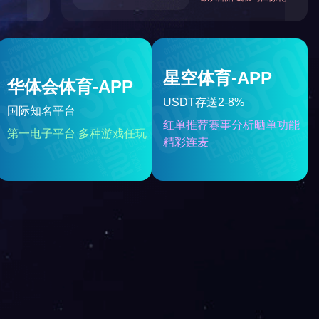
2024-12-12
2023-01-11
2023-01-11
2023-01-10
2023-01-10
2023-01-10
2023-01-09
2023-01-09
2024-12-17