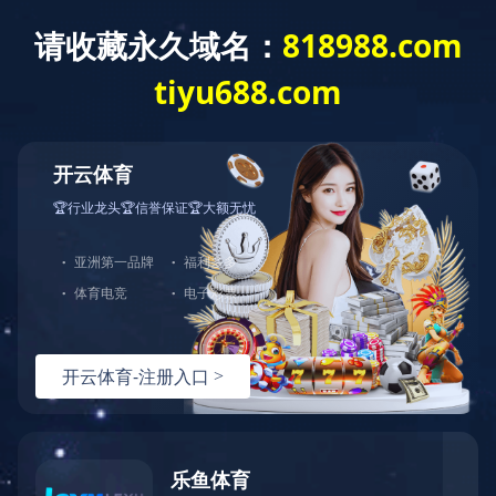
乐鱼官网
leyu.乐鱼(集团)数
关于我们
新闻动态
码股份有限公司官
网