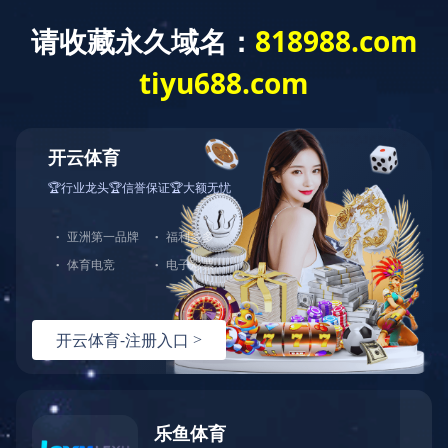
乐鱼官网
leyu.乐鱼(集团)数
关于我们
新闻动态
码股份有限公司官
网