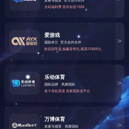
Contact us
电话：0471-5223613（张宝桐）
投诉电话：0471-5223607（总师办）、0471-
5223600（经营管理部）
邮箱：imzs@leviatan-magazine.com
网址：//leviatan-magazine.com/
地址：内蒙古自治区呼和浩特市赛罕区鄂尔
多斯东街12号银联大厦10层