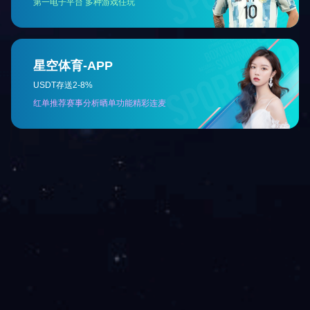
友情链接
leyu.乐鱼(集团)数码股份有限公司官网
/
关
Copyright © 2002-2026 leyu.乐鱼(集团)数码股份有限公司官网 All rights
reserved.
本网站内容归leyu.乐鱼(
米兰官方网站-米兰milan(中国)
九游官方网站-九游jiuyou(中国)
乐鱼网页
版网站官网-乐鱼(中国)
ANBO.COM-安博（中国）官方
乐鱼平台_乐鱼
（中国）一站式服务平台
星空官方版网站登录入口-星空(中国)
开云体育-
开云(中国)一站式服务官方网站
华体会官方网页版_华体会(中国)
开云·体
育 (kaiyun)官方网站_kaiyun sport
星空·体育-星空（中国）一站式服务官
方网站