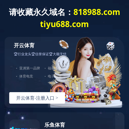
乐鱼官网
leyu.乐鱼(集团)数
关于我们
新闻动态
码股份有限公司官
网