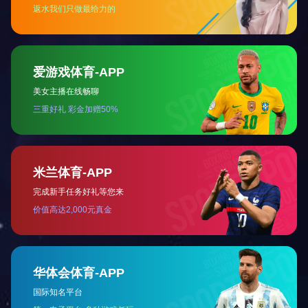
(集团)数码股份有限公司官网 ，
下辖三家子公司。leyu.乐鱼(集
团)数码股份有限公司官网 是自
治区集成式、综合性咨询服务机
构，业务涵盖投资咨询、工程咨
询、招标采购、工程造价…
[详细]
公司业绩
招标采购业绩（2023）
2024-12-03
评估咨询业绩（2023）
2024-12-16
规划咨询业绩（2023）
2024-12-16
PPP项目咨询业绩（2023）
2024-12-16
绩效评价业绩（2023）
2024-12-16
可行性研究报告业绩（2023）
2024-12-16
社会稳定性风险评估业绩（2023…
2024-12-12
节能验收业绩（2022）
2023-01-11