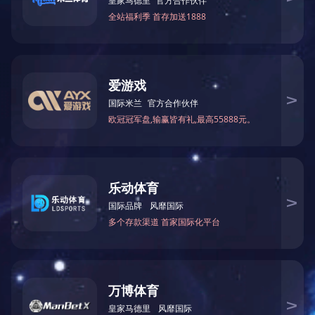
补
乐鱼官网
通知公告
2026年中国招标投标协会年会参…
2026-04-15
“柔肩担重任，巾帼话心声”——内…
2026-03-09
内蒙古中实公司荣获中招协“行业贡…
2026-02-27
收心归位启新程 —— 2026年…
2026-02-27
锐意创新展宏图 勇毅前行建新功
2026-02-06
中国土木工程学会建筑市场与招标投…
2025-12-12
获奖简报
2025-10-24
公司组织观看纪念中国人民抗日战争…
2025-09-03